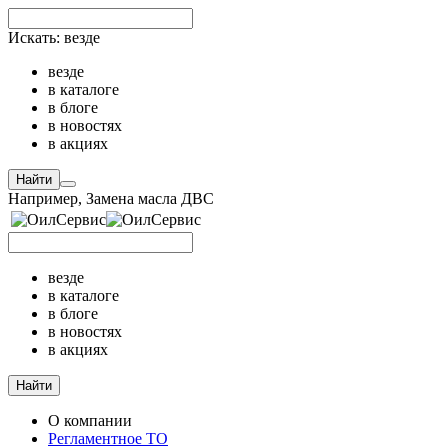
Искать:
везде
везде
в каталоге
в блоге
в новостях
в акциях
Найти
Например,
Замена масла ДВС
везде
в каталоге
в блоге
в новостях
в акциях
Найти
О компании
Регламентное ТО