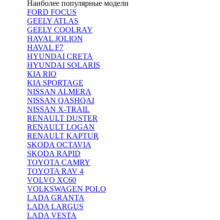
Наиболее популярные модели
FORD FOCUS
GEELY ATLAS
GEELY COOLRAY
HAVAL JOLION
HAVAL F7
HYUNDAI CRETA
HYUNDAI SOLARIS
KIA RIO
KIA SPORTAGE
NISSAN ALMERA
NISSAN QASHQAI
NISSAN X-TRAIL
RENAULT DUSTER
RENAULT LOGAN
RENAULT KAPTUR
SKODA OCTAVIA
SKODA RAPID
TOYOTA CAMRY
TOYOTA RAV 4
VOLVO XC60
VOLKSWAGEN POLO
LADA GRANTA
LADA LARGUS
LADA VESTA