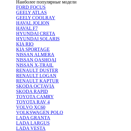
Наиболее популярные модели
FORD FOCUS
GEELY ATLAS
GEELY COOLRAY
HAVAL JOLION
HAVAL F7
HYUNDAI CRETA
HYUNDAI SOLARIS
KIA RIO
KIA SPORTAGE
NISSAN ALMERA
NISSAN QASHQAI
NISSAN X-TRAIL
RENAULT DUSTER
RENAULT LOGAN
RENAULT KAPTUR
SKODA OCTAVIA
SKODA RAPID
TOYOTA CAMRY
TOYOTA RAV 4
VOLVO XC60
VOLKSWAGEN POLO
LADA GRANTA
LADA LARGUS
LADA VESTA