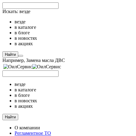
Искать:
везде
везде
в каталоге
в блоге
в новостях
в акциях
Найти
Например,
Замена масла ДВС
везде
в каталоге
в блоге
в новостях
в акциях
Найти
О компании
Регламентное ТО