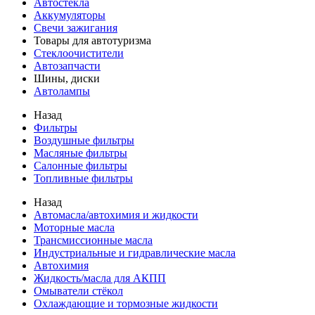
Автостекла
Аккумуляторы
Свечи зажигания
Товары для автотуризма
Стеклоочистители
Автозапчасти
Шины, диски
Автолампы
Назад
Фильтры
Воздушные фильтры
Масляные фильтры
Салонные фильтры
Топливные фильтры
Назад
Автомасла/автохимия и жидкости
Моторные масла
Трансмиссионные масла
Индустриальные и гидравлические масла
Автохимия
Жидкость/масла для АКПП
Омыватели стёкол
Охлаждающие и тормозные жидкости