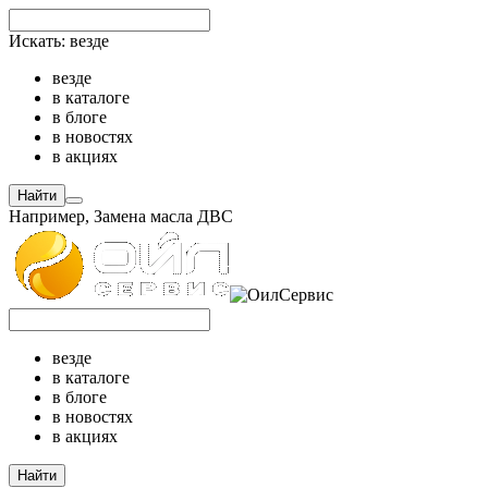
Искать:
везде
везде
в каталоге
в блоге
в новостях
в акциях
Найти
Например,
Замена масла ДВС
везде
в каталоге
в блоге
в новостях
в акциях
Найти