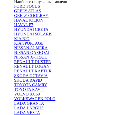
Наиболее популярные модели
FORD FOCUS
GEELY ATLAS
GEELY COOLRAY
HAVAL JOLION
HAVAL F7
HYUNDAI CRETA
HYUNDAI SOLARIS
KIA RIO
KIA SPORTAGE
NISSAN ALMERA
NISSAN QASHQAI
NISSAN X-TRAIL
RENAULT DUSTER
RENAULT LOGAN
RENAULT KAPTUR
SKODA OCTAVIA
SKODA RAPID
TOYOTA CAMRY
TOYOTA RAV 4
VOLVO XC60
VOLKSWAGEN POLO
LADA GRANTA
LADA LARGUS
LADA VESTA