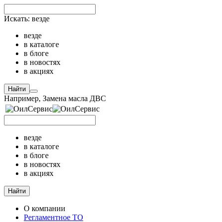
Искать:
везде
везде
в каталоге
в блоге
в новостях
в акциях
Найти
Например,
Замена масла ДВС
везде
в каталоге
в блоге
в новостях
в акциях
Найти
О компании
Регламентное ТО