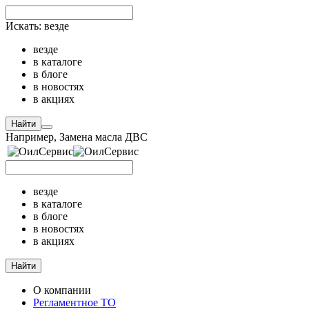
Искать:
везде
везде
в каталоге
в блоге
в новостях
в акциях
Найти
Например,
Замена масла ДВС
везде
в каталоге
в блоге
в новостях
в акциях
Найти
О компании
Регламентное ТО