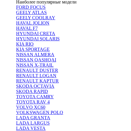
Наиболее популярные модели
FORD FOCUS
GEELY ATLAS
GEELY COOLRAY
HAVAL JOLION
HAVAL F7
HYUNDAI CRETA
HYUNDAI SOLARIS
KIA RIO
KIA SPORTAGE
NISSAN ALMERA
NISSAN QASHQAI
NISSAN X-TRAIL
RENAULT DUSTER
RENAULT LOGAN
RENAULT KAPTUR
SKODA OCTAVIA
SKODA RAPID
TOYOTA CAMRY
TOYOTA RAV 4
VOLVO XC60
VOLKSWAGEN POLO
LADA GRANTA
LADA LARGUS
LADA VESTA