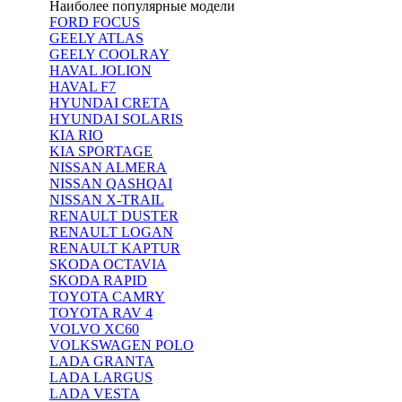
Наиболее популярные модели
FORD FOCUS
GEELY ATLAS
GEELY COOLRAY
HAVAL JOLION
HAVAL F7
HYUNDAI CRETA
HYUNDAI SOLARIS
KIA RIO
KIA SPORTAGE
NISSAN ALMERA
NISSAN QASHQAI
NISSAN X-TRAIL
RENAULT DUSTER
RENAULT LOGAN
RENAULT KAPTUR
SKODA OCTAVIA
SKODA RAPID
TOYOTA CAMRY
TOYOTA RAV 4
VOLVO XC60
VOLKSWAGEN POLO
LADA GRANTA
LADA LARGUS
LADA VESTA