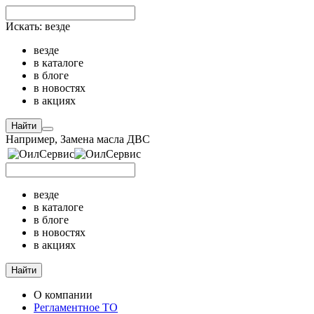
Искать:
везде
везде
в каталоге
в блоге
в новостях
в акциях
Найти
Например,
Замена масла ДВС
везде
в каталоге
в блоге
в новостях
в акциях
Найти
О компании
Регламентное ТО