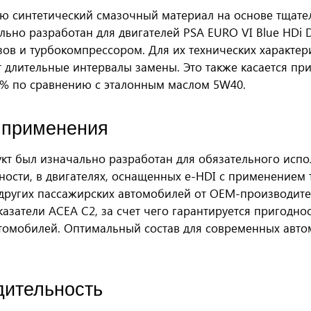
ью синтетический смазочный материал на основе тщат
льно разработан для двигателей PSA EURO VI Blue HDi
ов и турбокомпрессором. Для их технических характери
т длительные интервалы замены. Это также касается п
,2% по сравнению с эталонным маслом 5W40.
 применения
кт был изначально разработан для обязательного испол
ности, в двигателях, оснащенных e-HDI с применением т
 других пассажирских автомобилей от OEM-производител
казатели ACEA C2, за счет чего гарантируется пригодн
томобилей. Оптимальный состав для современных авт
дительность