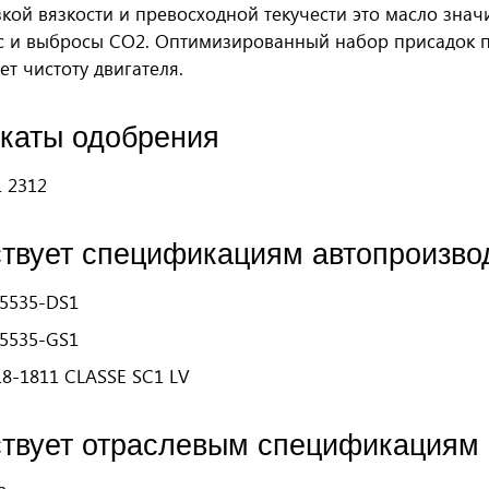
зкой вязкости и превосходной текучести это масло зна
с и выбросы CO2. Оптимизированный набор присадок 
т чистоту двигателя.
каты одобрения
1 2312
ствует спецификациям автопроизво
55535-DS1
55535-GS1
18-1811 CLASSE SC1 LV
ствует отраслевым спецификациям