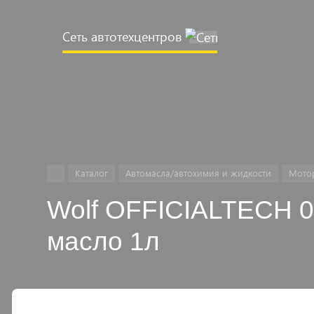
Сеть автотехцентров
Например,
Замена
Найти
везде
масла
ДВС
Каталог
Автомасла/автохимия и жидкости
Мото
Wolf OFFICIALTECH 
масло 1л