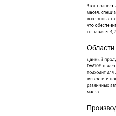
Этот полност
масел, специа
выхлопных газ
что обеспечи
составляет 4
Области
Данный проду
DW10F, в част
подходит для
вязкости и по
различных ав
масла.
Произво