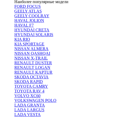
Наиболее популярные модели
FORD FOCUS
GEELY ATLAS
GEELY COOLRAY
HAVAL JOLION
HAVAL F7
HYUNDAI CRETA
HYUNDAI SOLARIS
KIA RIO
KIA SPORTAGE
NISSAN ALMERA
NISSAN QASHQAI
NISSAN X-TRAIL
RENAULT DUSTER
RENAULT LOGAN
RENAULT KAPTUR
SKODA OCTAVIA
SKODA RAPID
TOYOTA CAMRY
TOYOTA RAV 4
VOLVO XC60
VOLKSWAGEN POLO
LADA GRANTA
LADA LARGUS
LADA VESTA