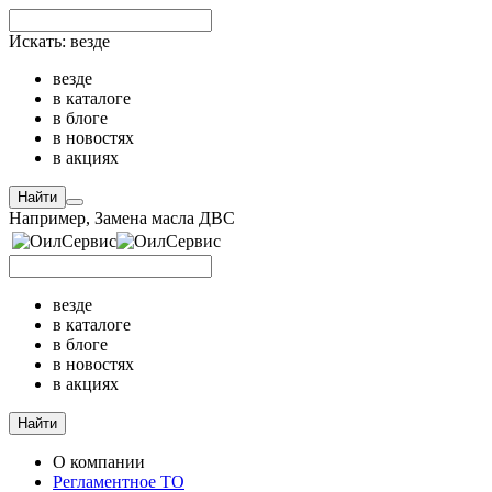
Искать:
везде
везде
в каталоге
в блоге
в новостях
в акциях
Найти
Например,
Замена масла ДВС
везде
в каталоге
в блоге
в новостях
в акциях
Найти
О компании
Регламентное ТО