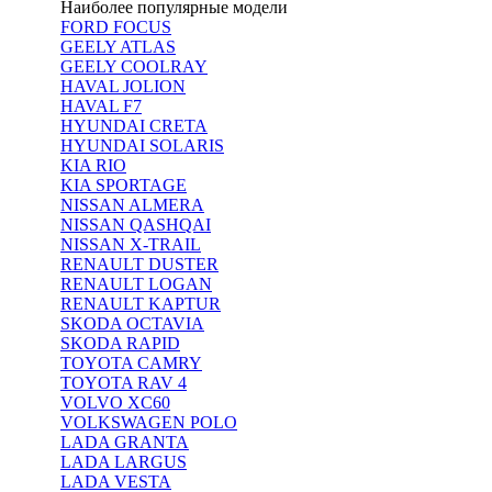
Наиболее популярные модели
FORD FOCUS
GEELY ATLAS
GEELY COOLRAY
HAVAL JOLION
HAVAL F7
HYUNDAI CRETA
HYUNDAI SOLARIS
KIA RIO
KIA SPORTAGE
NISSAN ALMERA
NISSAN QASHQAI
NISSAN X-TRAIL
RENAULT DUSTER
RENAULT LOGAN
RENAULT KAPTUR
SKODA OCTAVIA
SKODA RAPID
TOYOTA CAMRY
TOYOTA RAV 4
VOLVO XC60
VOLKSWAGEN POLO
LADA GRANTA
LADA LARGUS
LADA VESTA