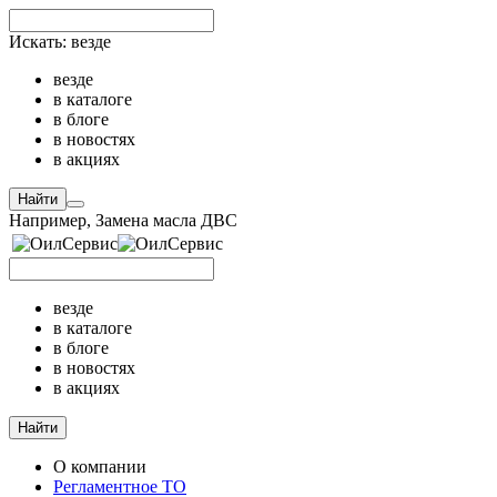
Искать:
везде
везде
в каталоге
в блоге
в новостях
в акциях
Найти
Например,
Замена масла ДВС
везде
в каталоге
в блоге
в новостях
в акциях
Найти
О компании
Регламентное ТО