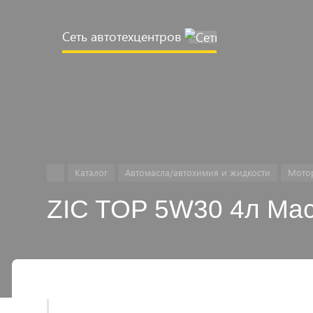
Сеть автотехцентров
Например,
Замена
Найти
везде
масла
ДВС
Каталог
Автомасла/автохимия и жидкости
Мото
ZIC TOP 5W30 4л Ма