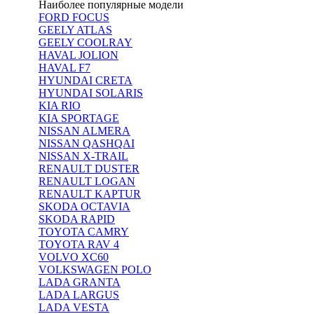
Наиболее популярные модели
FORD FOCUS
GEELY ATLAS
GEELY COOLRAY
HAVAL JOLION
HAVAL F7
HYUNDAI CRETA
HYUNDAI SOLARIS
KIA RIO
KIA SPORTAGE
NISSAN ALMERA
NISSAN QASHQAI
NISSAN X-TRAIL
RENAULT DUSTER
RENAULT LOGAN
RENAULT KAPTUR
SKODA OCTAVIA
SKODA RAPID
TOYOTA CAMRY
TOYOTA RAV 4
VOLVO XC60
VOLKSWAGEN POLO
LADA GRANTA
LADA LARGUS
LADA VESTA