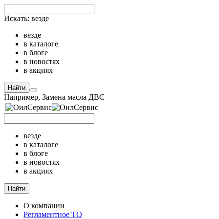
Искать:
везде
везде
в каталоге
в блоге
в новостях
в акциях
Найти
Например,
Замена масла ДВС
везде
в каталоге
в блоге
в новостях
в акциях
Найти
О компании
Регламентное ТО