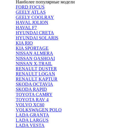
Наиболее популярные модели
FORD FOCUS
GEELY ATLAS
GEELY COOLRAY
HAVAL JOLION
HAVAL F7
HYUNDAI CRETA
HYUNDAI SOLARIS
KIA RIO
KIA SPORTAGE
NISSAN ALMERA
NISSAN QASHQAI
NISSAN X-TRAIL
RENAULT DUSTER
RENAULT LOGAN
RENAULT KAPTUR
SKODA OCTAVIA
SKODA RAPID
TOYOTA CAMRY
TOYOTA RAV 4
VOLVO XC60
VOLKSWAGEN POLO
LADA GRANTA
LADA LARGUS
LADA VESTA