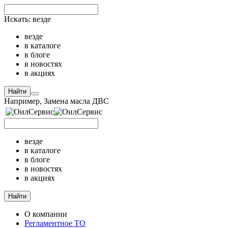
Искать:
везде
везде
в каталоге
в блоге
в новостях
в акциях
Найти
Например,
Замена масла ДВС
везде
в каталоге
в блоге
в новостях
в акциях
Найти
О компании
Регламентное ТО