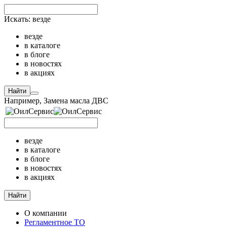
Искать:
везде
везде
в каталоге
в блоге
в новостях
в акциях
Найти
Например,
Замена масла ДВС
везде
в каталоге
в блоге
в новостях
в акциях
Найти
О компании
Регламентное ТО