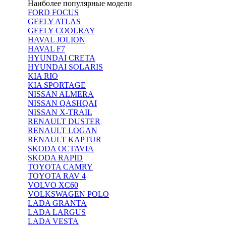
Наиболее популярные модели
FORD FOCUS
GEELY ATLAS
GEELY COOLRAY
HAVAL JOLION
HAVAL F7
HYUNDAI CRETA
HYUNDAI SOLARIS
KIA RIO
KIA SPORTAGE
NISSAN ALMERA
NISSAN QASHQAI
NISSAN X-TRAIL
RENAULT DUSTER
RENAULT LOGAN
RENAULT KAPTUR
SKODA OCTAVIA
SKODA RAPID
TOYOTA CAMRY
TOYOTA RAV 4
VOLVO XC60
VOLKSWAGEN POLO
LADA GRANTA
LADA LARGUS
LADA VESTA