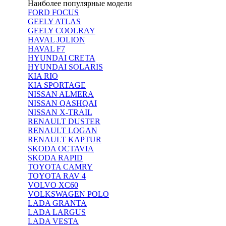
Наиболее популярные модели
FORD FOCUS
GEELY ATLAS
GEELY COOLRAY
HAVAL JOLION
HAVAL F7
HYUNDAI CRETA
HYUNDAI SOLARIS
KIA RIO
KIA SPORTAGE
NISSAN ALMERA
NISSAN QASHQAI
NISSAN X-TRAIL
RENAULT DUSTER
RENAULT LOGAN
RENAULT KAPTUR
SKODA OCTAVIA
SKODA RAPID
TOYOTA CAMRY
TOYOTA RAV 4
VOLVO XC60
VOLKSWAGEN POLO
LADA GRANTA
LADA LARGUS
LADA VESTA