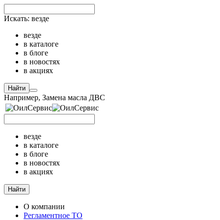
Искать:
везде
везде
в каталоге
в блоге
в новостях
в акциях
Найти
Например,
Замена масла ДВС
везде
в каталоге
в блоге
в новостях
в акциях
Найти
О компании
Регламентное ТО