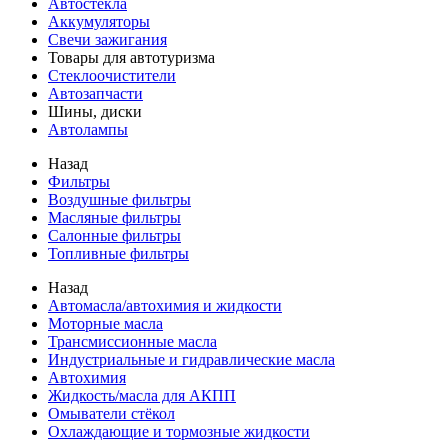
Автостекла
Аккумуляторы
Свечи зажигания
Товары для автотуризма
Стеклоочистители
Автозапчасти
Шины, диски
Автолампы
Назад
Фильтры
Воздушные фильтры
Масляные фильтры
Салонные фильтры
Топливные фильтры
Назад
Автомасла/автохимия и жидкости
Моторные масла
Трансмиссионные масла
Индустриальные и гидравлические масла
Автохимия
Жидкость/масла для АКПП
Омыватели стёкол
Охлаждающие и тормозные жидкости