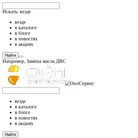
Искать:
везде
везде
в каталоге
в блоге
в новостях
в акциях
Найти
Например,
Замена масла ДВС
везде
в каталоге
в блоге
в новостях
в акциях
Найти